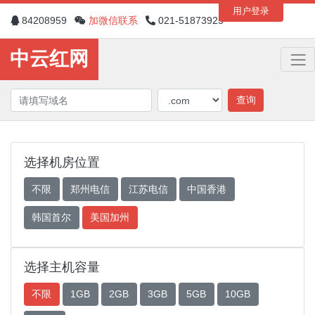
用户登录
84208959
加微信联系
021-51873925
中云红网
查询
选择机房位置
不限
郑州电信
江苏电信
中国香港
韩国首尔
美国加州
选择主机容量
不限
1GB
2GB
3GB
5GB
10GB