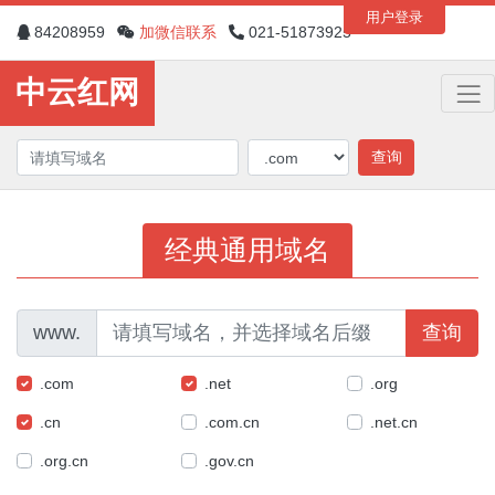
用户登录
84208959
加微信联系
021-51873925
中云红网
查询
经典通用域名
www.
查询
.com
.net
.org
.cn
.com.cn
.net.cn
.org.cn
.gov.cn