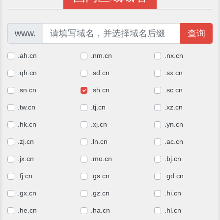
www.
查询
.ah.cn
.nm.cn
.nx.cn
.qh.cn
.sd.cn
.sx.cn
.sn.cn
.sh.cn
.sc.cn
.tw.cn
.tj.cn
.xz.cn
.hk.cn
.xj.cn
.yn.cn
.zj.cn
.ln.cn
.ac.cn
.jx.cn
.mo.cn
.bj.cn
.fj.cn
.gs.cn
.gd.cn
.gx.cn
.gz.cn
.hi.cn
.he.cn
.ha.cn
.hl.cn