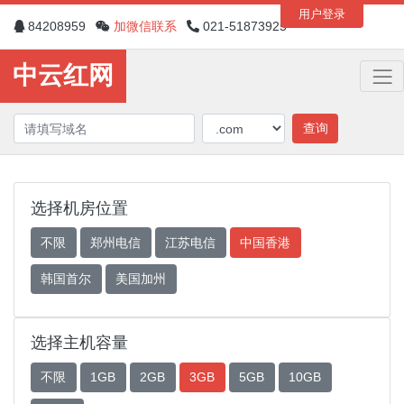
用户登录
84208959
加微信联系
021-51873925
中云红网
查询
选择机房位置
不限
郑州电信
江苏电信
中国香港
韩国首尔
美国加州
选择主机容量
不限
1GB
2GB
3GB
5GB
10GB