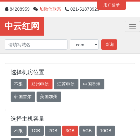
用户登录
84208959
加微信联系
021-51873925
中云红网
查询
选择机房位置
不限
郑州电信
江苏电信
中国香港
韩国首尔
美国加州
选择主机容量
不限
1GB
2GB
3GB
5GB
10GB