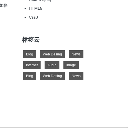
加帐
HTML5
Css3
标签云
Blog
Web Desing
News
Internet
Audio
Image
Blog
Web Desing
News